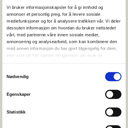
vil si at dersom 10 stykker søker og klikker på
Vi bruker informasjonskapsler for å gi innhold og
annonsen daglig, vil annonsegebyret man betaler
annonser et personlig preg, for å levere sosiale
til Google ligge på 24 000 kr i måneden. Slike
mediefunksjoner og for å analysere trafikken vår. Vi deler
summer blir fort uhåndterlig for mindre
dessuten informasjon om hvordan du bruker nettstedet
selskaper, spesielt hvis noe ikke fungerer som det
vårt, med partnerne våre innen sosiale medier,
skal. Derfor må man lage kvalitetsannonser som
annonsering og analysearbeid, som kan kombinere den
treffer de riktige kundene, med de rette
med annen informasjon du har gjort tilgjengelig for dem,
søkeordene, og kontinuerlig jobbe med
eller som de har samlet inn gjennom din bruk av
kampanjene. Ellers kaster man rett og slett
tjenestene deres.
penger ut av vinduet.
Samtykkevalg
Med en profesjonell digital markedsfører kan man
Nødvendig
både redusere annonsekostnadene og øke
konverteringen av ditt produkt eller tjeneste.
Egenskaper
Del dette innlegget
Statistikk