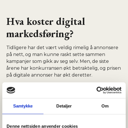
Hva koster digital
markedsføring?
Tidligere har det vært veldig rimelig å annonsere
på nett, og man kunne raskt sette sammen
kampanjer som gikk av seg selv. Men, de siste
årene har konkurransen økt betraktelig, og prisen
på digitale annonser har økt deretter.
Eksempel
Samtykke
Detaljer
Om
Dersom man i skrivende stund hadde søkt
“Elektriker i Bergen” på Google, ville prisen for å
bli vist øverst ligget på rundt 80 kr per klikk. Det
Denne nettsiden anvender cookies