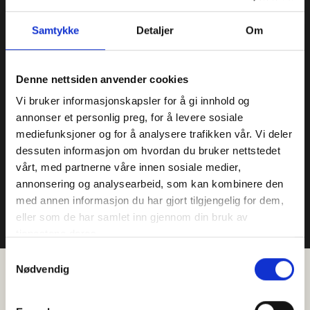
Samtykke
Detaljer
Om
Digitale verktøy
Denne nettsiden anvender cookies
Vi bruker informasjonskapsler for å gi innhold og
annonser et personlig preg, for å levere sosiale
Teknologier og digitale verktøy vi bruker og
mediefunksjoner og for å analysere trafikken vår. Vi deler
anbefaler
dessuten informasjon om hvordan du bruker nettstedet
vårt, med partnerne våre innen sosiale medier,
annonsering og analysearbeid, som kan kombinere den
Se digitale verktøy
med annen informasjon du har gjort tilgjengelig for dem,
eller som de har samlet inn gjennom din bruk av
tjenestene deres.
Samtykkevalg
Nødvendig
Fagstoff